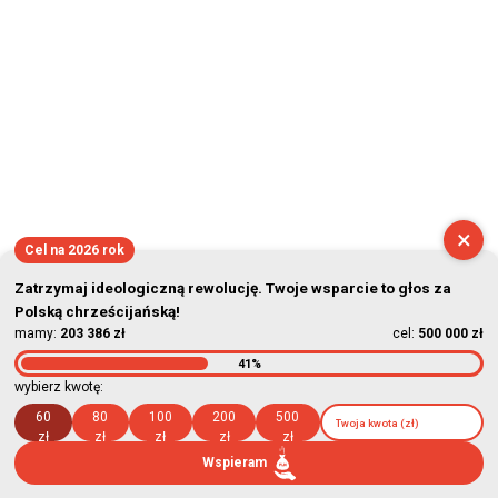
2026-08-06 15:25:45
×
Cel na 2026 rok
Zatrzymaj ideologiczną rewolucję. Twoje wsparcie to głos za
Polską chrześcijańską!
mamy:
203 386 zł
cel:
500 000 zł
41%
wybierz kwotę:
60
80
100
200
500
zł
zł
zł
zł
zł
Wspieram