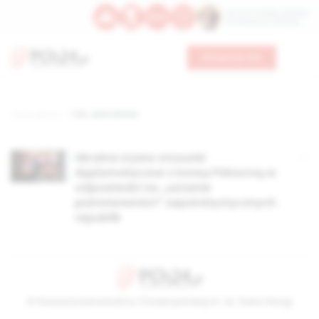
Św. Hormizdasa, papieża
Bł. Oktawiana, biskupa
Wesprzyj nas
Strona główna
TAG: reżim Kimów
Ukraina zrywa stosunki
dyplomatyczne z Koreą Północną w
odpowiedzi na „uznanie
państwowości” separatystycznych
republik
© Stowarzyszenie Kultury Chrześcijańskiej im. ks. Piotra Skargi