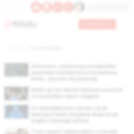
Św. Teresy Benedykty od Krzyża
Św. Kandydy Marii od Jezusa
Wesprzyj nas
Strona główna
TAG: reżim covidowy
Stworzono „skuteczną szczepionkę”
przeciwko wariantom koronawirusa,
które… jeszcze nie powstały
Reżim go nie złamał. Djoković powrócił
na Australian Open i wygrał!
Po skandalicznym wyroku na dr.
Martykę Polska oficjalnie dołącza do
krajów trzeciego świata
(Tym razem) dobre wieści z Kanady.