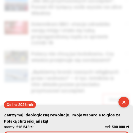
„Nie dla przymusowych szczepień”.
Ponad 40 tysięcy osób wyszło na ulice
Wiednia
Dziennikarz BBC: stacja zdradziła
swoją misję i stała się tubą
propagandową rządu w sprawie
COVID-19
Polacy nie chcą już lockdownu. Czy
władza przejmuje się sondażami?
„Będziemy bronić naszych religijnych
praw i wolności” – 4 tys. lotników w
USA składa pozew przeciwko
przymusowi szczepień
Starsze
×
Cel na 2026 rok
Zatrzymaj ideologiczną rewolucję. Twoje wsparcie to głos za
Polską chrześcijańską!
mamy:
218 543 zł
cel:
500 000 zł