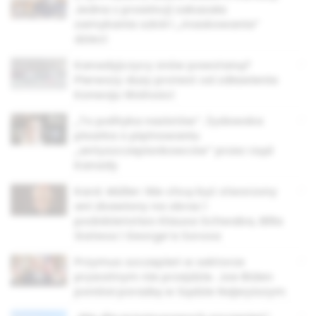
Jedna z prowincji zakazała
zamykania szkół i „maskowania”
dzieci
Kanadyjczycy znów powstaną?
Pierwszy duży protest od zdławienia
Konwoju Wolności
„To polityka nazistów”. Żydowska
pisarka o piętnowaniu
„antyszczepionkowców” przez rząd
Kanady
Kard. Müller: Nie chcę być stworzony
ani zbawiony na obraz i
podobieństwo Klausa Schwaba, Billa
Gatesa i George’a Sorosa
Przymus szczepień w sektorze
prywatnym nie przejdzie. Joe Biden
poniósł porażkę w Sądzie Najwyższym