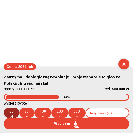
×
Cel na 2026 rok
Zatrzymaj ideologiczną rewolucję. Twoje wsparcie to głos za
Polską chrześcijańską!
mamy:
217 721 zł
cel:
500 000 zł
44%
wybierz kwotę:
60
80
100
200
500
zł
zł
zł
zł
zł
Wspieram