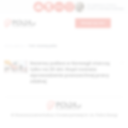
Św. Kajetana z Thieny
Bł. Edmunda Bojanowskiego
Wesprzyj nas
Strona główna
TAG: rezerwy paliw
Rezerwy paliwa w Norwegii starczą
tylko na 20 dni. Rząd rozważa
wprowadzenie powszechnej pracy
zdalnej
© Stowarzyszenie Kultury Chrześcijańskiej im. ks. Piotra Skargi
2026-08-07 10:54:29