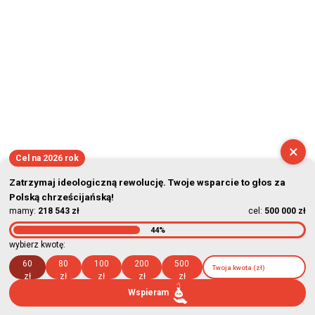
×
Cel na 2026 rok
Zatrzymaj ideologiczną rewolucję. Twoje wsparcie to głos za
Polską chrześcijańską!
mamy:
218 543 zł
cel:
500 000 zł
44%
wybierz kwotę:
60
80
100
200
500
zł
zł
zł
zł
zł
Wspieram