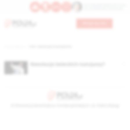
Św. Teresy Benedykty od Krzyża
Św. Kandydy Marii od Jezusa
Wesprzyj nas
Strona główna
TAG: rewolucja w watykanie
Rewolucja świeckich nuncjuszy?
© Stowarzyszenie Kultury Chrześcijańskiej im. ks. Piotra Skargi
2026-08-09 06:09:49