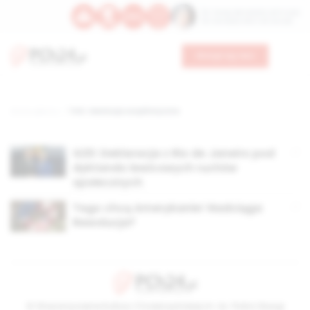
Św. Teresy Benedykty od Krzyża
Św. Kandydy Marii od Jezusa
Wesprzyj nas
Strona główna
TAG: rewolucja socjalistyczna
G20: Deklaracja z Rio de Janeiro pod
dyktando lewicowych ruchów
społecznych
Tego chcą Amerykanie! Nadciąga
Rewolucja?
© Stowarzyszenie Kultury Chrześcijańskiej im. ks. Piotra Skargi