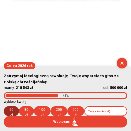
2026-08-09 01:00:54
×
Cel na 2026 rok
Zatrzymaj ideologiczną rewolucję. Twoje wsparcie to głos za
Polską chrześcijańską!
mamy:
218 543 zł
cel:
500 000 zł
44%
wybierz kwotę:
60
80
100
200
500
zł
zł
zł
zł
zł
Wspieram