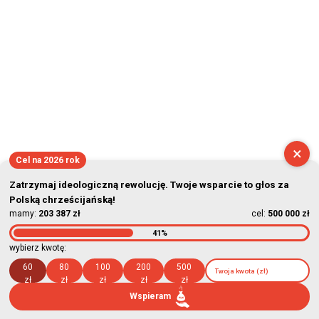
×
Cel na 2026 rok
Zatrzymaj ideologiczną rewolucję. Twoje wsparcie to głos za
Polską chrześcijańską!
mamy:
203 387 zł
cel:
500 000 zł
41%
wybierz kwotę:
60
80
100
200
500
zł
zł
zł
zł
zł
Wspieram