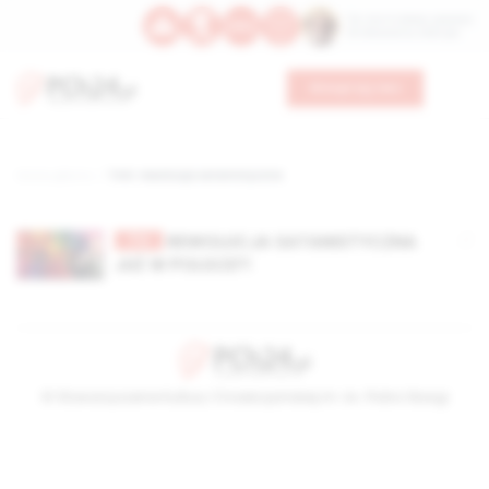
Św. Hormizdasa, papieża
Bł. Oktawiana, biskupa
Wesprzyj nas
Strona główna
TAG: rewolucja satanistyczna
TV
REWOLUCJA SATANISTYCZNA
JUŻ W POLSCE?!
© Stowarzyszenie Kultury Chrześcijańskiej im. ks. Piotra Skargi
2026-08-06 20:12:17