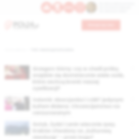
Św. Dominika Guzmana
Św. Emiliana, biskupa
Św. Zefiryna z Malii
Wesprzyj nas
Strona główna
TAG: rewolucja kulturalna
Grzegorz Górny: czy w chwili próby,
znajdzie się dostatecznie wiele osób,
które zechcą bronić naszej
cywilizacji?
Volontè: Aborcjoniści i LGBT jedynym
kultem Bidena. Chrześcijaństwo na
cenzurowanym
Gotyk, Żydzi i Lenin wiecznie żywy.
Kraków chwalony za „kulturową
rewolucję” – przez kogo?