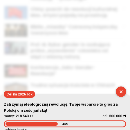
Chiny: powrót do rewolucji kulturalnej
Mao. Artyści pojadą na prowincję
Biblia „miażdży” Czerwoną książeczkę
towarzysza Mao
Prof. M. Ryba: gender to szokująca
próba „wyzwolenia” człowieka od
więzi z własną naturą
Konferencja „Seks-Gender-
Rewolucja”
Trudna sytuacja Kościoła w Chinach
×
Cel na 2026 rok
Zatrzymaj ideologiczną rewolucję. Twoje wsparcie to głos za
Polską chrześcijańską!
mamy:
218 543 zł
cel:
500 000 zł
44%
© Stowarzyszenie Kultury Chrześcijańskiej im. ks. Piotra Skargi
wybierz kwotę: