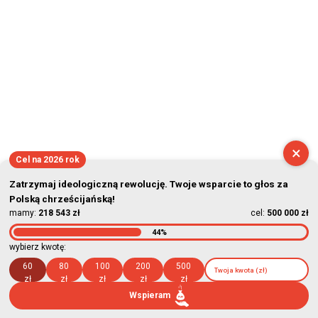
×
Cel na 2026 rok
Zatrzymaj ideologiczną rewolucję. Twoje wsparcie to głos za
Polską chrześcijańską!
mamy:
218 543 zł
cel:
500 000 zł
44%
wybierz kwotę:
60
80
100
200
500
zł
zł
zł
zł
zł
Wspieram