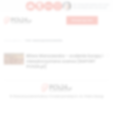
Św. Teresy Benedykty od Krzyża
Św. Kandydy Marii od Jezusa
Wesprzyj nas
Strona główna
TAG: rewolucja bolszewicka
Bitwa Warszawska – ocalenie Europy i
niewykorzystana szansa [RAPORT
PCh24.pl]
© Stowarzyszenie Kultury Chrześcijańskiej im. ks. Piotra Skargi
2026-08-09 10:24:32