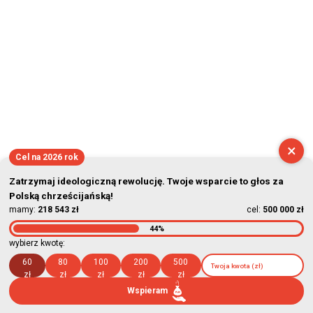
×
Cel na 2026 rok
Zatrzymaj ideologiczną rewolucję. Twoje wsparcie to głos za
Polską chrześcijańską!
mamy:
218 543 zł
cel:
500 000 zł
44%
wybierz kwotę:
60
80
100
200
500
zł
zł
zł
zł
zł
Wspieram