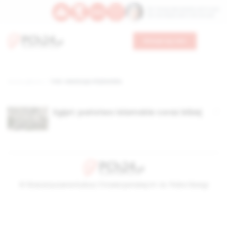
Św. Teresy Benedykty od Krzyża
Św. Kandydy Marii od Jezusa
Wesprzyj nas
Strona główna
TAG: rewolucja Afrykańska
Egipt: państwo islamskie coraz bliżej
© Stowarzyszenie Kultury Chrześcijańskiej im. ks. Piotra Skargi
2026-08-09 10:37:54