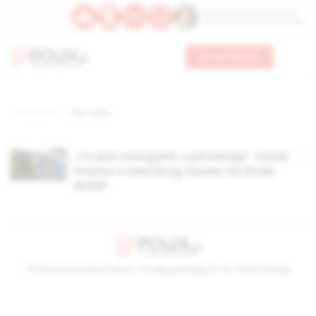
Św. Wawrzyńca, męczennika
Św. Amadeusza Portugalskiego
Wesprzyj nas
Strona główna
TAG: rewia
„To jest oswajanie z perwersją”. Lisicki
mocno o rewii Drag Queen na finale
WOŚP
© Stowarzyszenie Kultury Chrześcijańskiej im. ks. Piotra Skargi
2026-08-10 20:48:59