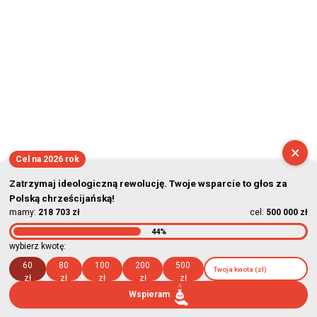
×
Cel na 2026 rok
Zatrzymaj ideologiczną rewolucję. Twoje wsparcie to głos za
Polską chrześcijańską!
mamy:
218 703 zł
cel:
500 000 zł
44%
wybierz kwotę:
60
80
100
200
500
zł
zł
zł
zł
zł
Wspieram