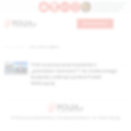
Św. Dominika Guzmana
Św. Emiliana, biskupa
Św. Zefiryna z Malii
Wesprzyj nas
Strona główna
TAG: retusz zdjęcia
TVN ocenzurował materiał o
„paradzie równości”? Ze stołecznego
budynku zniknął symbol Polski
Walczącej
© Stowarzyszenie Kultury Chrześcijańskiej im. ks. Piotra Skargi
2026-08-08 19:15:20