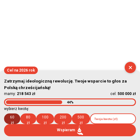
×
Cel na 2026 rok
Zatrzymaj ideologiczną rewolucję. Twoje wsparcie to głos za
Polską chrześcijańską!
mamy:
218 543 zł
cel:
500 000 zł
44%
wybierz kwotę:
60
80
100
200
500
zł
zł
zł
zł
zł
Wspieram