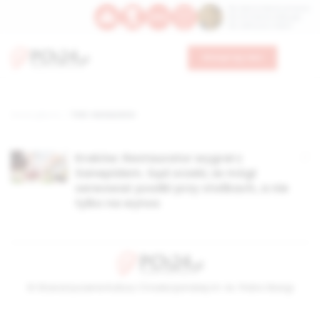
Św. Dominika Guzmana
Św. Emiliana, biskupa
Św. Zefiryna z Malii
Wesprzyj nas
Strona główna
TAG: restaurator
Kraków: Restaurator wygrał z
Sanepidem. Sąd orzekł, że mógł
serwować posiłki przy stolikach, a nie
tylko na wynos
© Stowarzyszenie Kultury Chrześcijańskiej im. ks. Piotra Skargi
2026-08-08 03:32:28