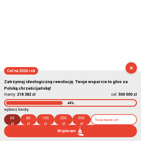
×
Cel na 2026 rok
Zatrzymaj ideologiczną rewolucję. Twoje wsparcie to głos za
Polską chrześcijańską!
mamy:
218 382 zł
cel:
500 000 zł
44%
wybierz kwotę:
60
80
100
200
500
zł
zł
zł
zł
zł
Wspieram