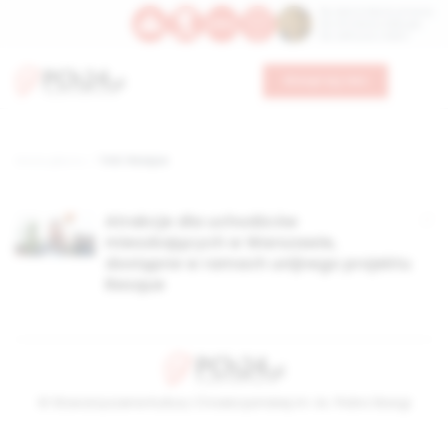
Św. Dominika Guzmana
Św. Emiliana, biskupa
Św. Zefiryna z Malii
Wesprzyj nas
Strona główna
TAG: Resque
Atrakcje dla uchodźców
mieszkających w Warszawie,
dostępne w ramach unijnego projektu
Resque
© Stowarzyszenie Kultury Chrześcijańskiej im. ks. Piotra Skargi
2026-08-08 11:09:46