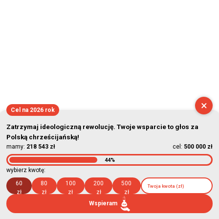
×
Cel na 2026 rok
Zatrzymaj ideologiczną rewolucję. Twoje wsparcie to głos za
Polską chrześcijańską!
mamy:
218 543 zł
cel:
500 000 zł
44%
wybierz kwotę:
60
80
100
200
500
zł
zł
zł
zł
zł
Wspieram