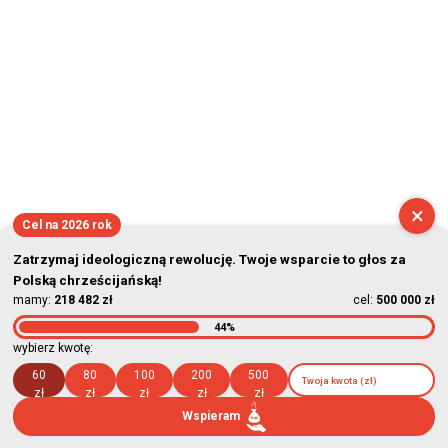
×
Cel na 2026 rok
Zatrzymaj ideologiczną rewolucję. Twoje wsparcie to głos za
Polską chrześcijańską!
mamy:
218 482 zł
cel:
500 000 zł
44%
wybierz kwotę:
60
80
100
200
500
zł
zł
zł
zł
zł
Wspieram