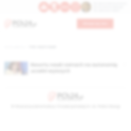
Św. Dominika Guzmana
Św. Emiliana, biskupa
Św. Zefiryna z Malii
Wesprzyj nas
Strona główna
TAG: resort nauki
Resortu nauki zamach na autonomię
uczelni wyższych
© Stowarzyszenie Kultury Chrześcijańskiej im. ks. Piotra Skargi
2026-08-08 05:53:32