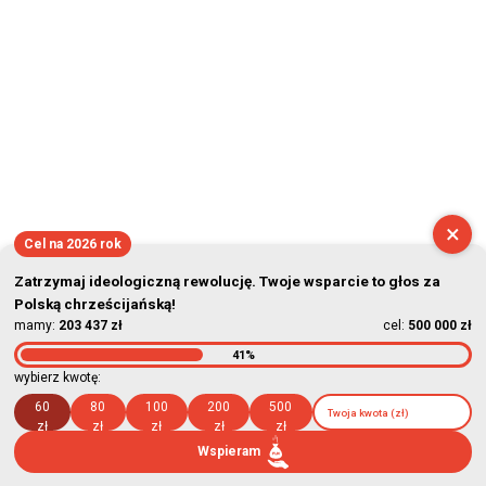
×
Cel na 2026 rok
Zatrzymaj ideologiczną rewolucję. Twoje wsparcie to głos za
Polską chrześcijańską!
mamy:
203 437 zł
cel:
500 000 zł
41%
wybierz kwotę:
60
80
100
200
500
zł
zł
zł
zł
zł
Wspieram