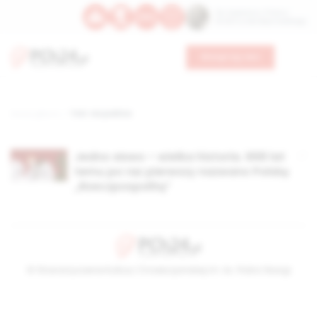
Św. Kajetana z Thieny
Bł. Edmunda Bojanowskiego
Wesprzyj nas
Strona główna
TAG: res publica
Jedno słowo – wielka historia. 668 lat
temu po raz pierwszy nazwano Polskę
„Rzeczpospolitą”
© Stowarzyszenie Kultury Chrześcijańskiej im. ks. Piotra Skargi
2026-08-07 04:13:57