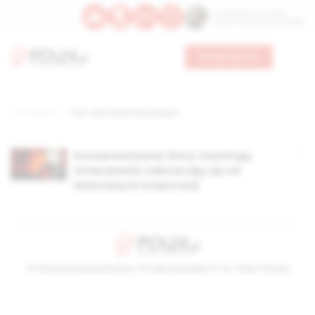
Św. Kajetana z Thieny
Bł. Edmunda Bojanowskiego
Wesprzyj nas
Strona główna
TAG: reputacja korporacyjna
Konserwatywne firmy triumfują:
Amerykanie odwracają się od
lewicowych korporacji
© Stowarzyszenie Kultury Chrześcijańskiej im. ks. Piotra Skargi
2026-08-07 01:49:52