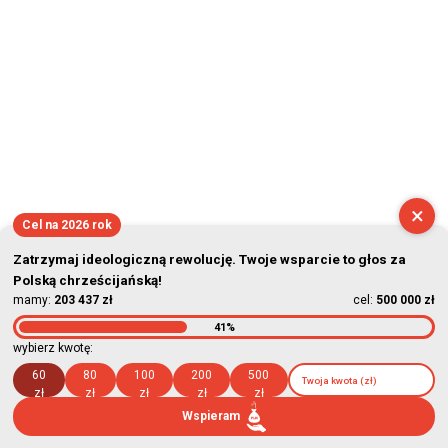
×
Cel na 2026 rok
Zatrzymaj ideologiczną rewolucję. Twoje wsparcie to głos za
Polską chrześcijańską!
mamy:
203 437 zł
cel:
500 000 zł
41%
wybierz kwotę:
60
80
100
200
500
zł
zł
zł
zł
zł
Wspieram