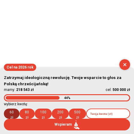
×
Cel na 2026 rok
Zatrzymaj ideologiczną rewolucję. Twoje wsparcie to głos za
Polską chrześcijańską!
mamy:
218 543 zł
cel:
500 000 zł
44%
wybierz kwotę:
60
80
100
200
500
zł
zł
zł
zł
zł
Wspieram