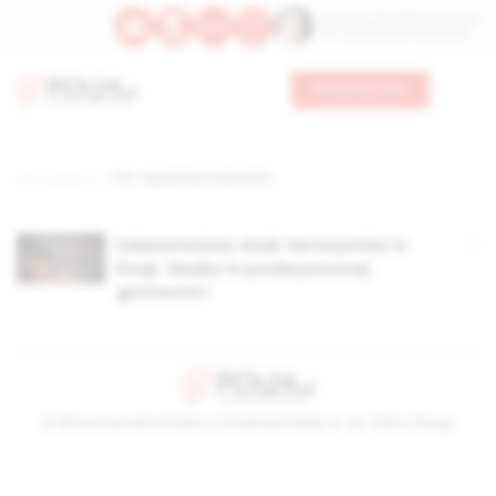
Św. Teresy Benedykty od Krzyża
Św. Kandydy Marii od Jezusa
Wesprzyj nas
Strona główna
TAG: republiki poradzieckie
Udaremniony atak terrorystów w
Rosji. Służby w podwyższonej
gotowości
© Stowarzyszenie Kultury Chrześcijańskiej im. ks. Piotra Skargi
2026-08-09 06:09:40