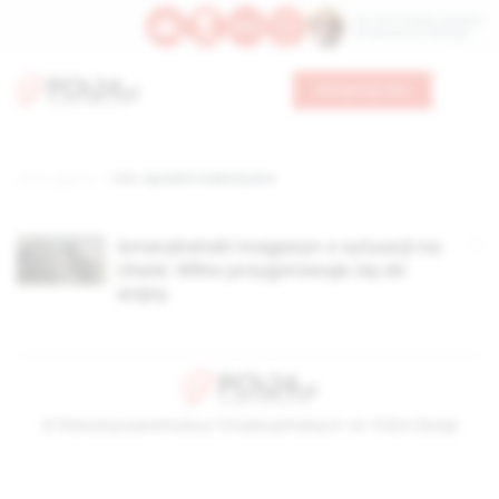
Św. Hormizdasa, papieża
Bł. Oktawiana, biskupa
Wesprzyj nas
Strona główna
TAG: republiki nadbałtyckie
Amerykański magazyn o sytuacji na
Litwie: Wilno przygotowuje się do
wojny
© Stowarzyszenie Kultury Chrześcijańskiej im. ks. Piotra Skargi
2026-08-06 03:20:34