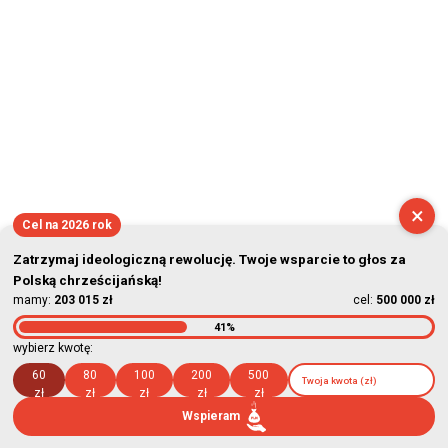
×
Cel na 2026 rok
Zatrzymaj ideologiczną rewolucję. Twoje wsparcie to głos za
Polską chrześcijańską!
mamy:
203 015 zł
cel:
500 000 zł
41%
wybierz kwotę:
60
80
100
200
500
zł
zł
zł
zł
zł
Wspieram