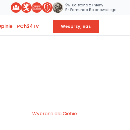
Św. Kajetana z Thieny
Bł. Edmunda Bojanowskiego
pinie
PCh24TV
Wesprzyj nas
Wybrane dla Ciebie