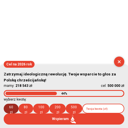
×
Cel na 2026 rok
Zatrzymaj ideologiczną rewolucję. Twoje wsparcie to głos za
Polską chrześcijańską!
mamy:
218 543 zł
cel:
500 000 zł
44%
wybierz kwotę:
60
80
100
200
500
zł
zł
zł
zł
zł
Wspieram