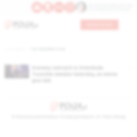
Św. Teresy Benedykty od Krzyża
Św. Kandydy Marii od Jezusa
Wesprzyj nas
Strona główna
TAG: Republika Turcji
Krwawy zamach w Stambule.
Tureckie władze twierdzą, że winne
jest ISIS
© Stowarzyszenie Kultury Chrześcijańskiej im. ks. Piotra Skargi
2026-08-09 12:09:43