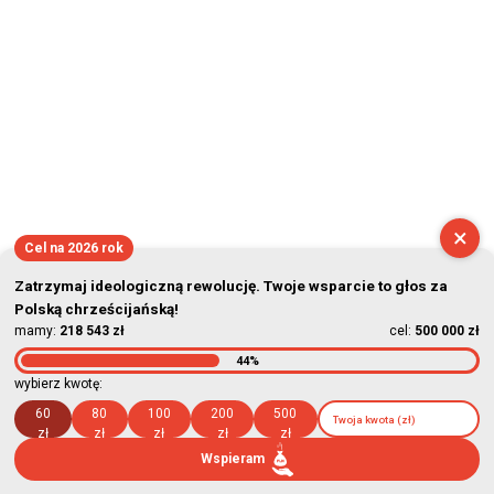
×
Cel na 2026 rok
Zatrzymaj ideologiczną rewolucję. Twoje wsparcie to głos za
Polską chrześcijańską!
mamy:
218 543 zł
cel:
500 000 zł
44%
wybierz kwotę:
60
80
100
200
500
zł
zł
zł
zł
zł
Wspieram