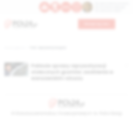
Św. Dominika Guzmana
Św. Emiliana, biskupa
Św. Zefiryna z Malii
Wesprzyj nas
Strona główna
TAG: reprywatyzacyjna
Pokłosie sprawy reprywatyzacji
stołecznych gruntów: zwolnienia w
warszawskim ratuszu
© Stowarzyszenie Kultury Chrześcijańskiej im. ks. Piotra Skargi
2026-08-08 17:58:12