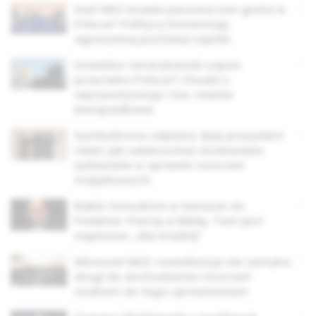
Szef MSZ Izraela persona non grata w
Polsce? Politycy komentują
agresywną postawę Lapida
Izraelsko-amerykański sojusz
przeciwko Polsce? Chodzi o
reprywatyzację i tzw. mienie
bezspadkowe
Symboliczna odpłata. Były prezydent
radzi, jak udobruchać środowiska
żydowskie w sprawie roszczeń
majątkowych
Rabin Schudrich w Senacie do
Polaków: Patrzę w Biblię. Tam jest
napisane: „Nie kradnij”
Wiceszef MSZ: nowelizacja nie zamyka
drogi do dochodzenia roszczeń
osobom do tego uprawnionym