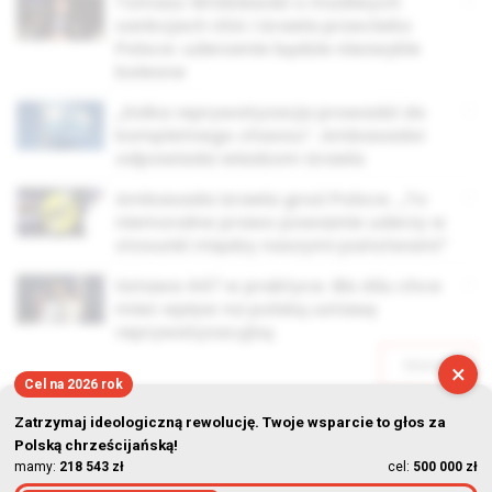
Tomasz Wróblewski o możliwych
sankcjach USA i Izraela przeciwko
Polsce: uderzenie będzie niezwykle
bolesne
„Dzika reprywatyzacja prowadzi do
kompletnego chaosu”. Ambasador
odpowiada władzom Izraela
Ambasada Izraela grozi Polsce. „To
niemoralne prawo poważnie uderzy w
stosunki między naszymi państwami”
Ustawa 447 w praktyce. Bix Aliu chce
mieć wpływ na polską ustawę
reprywatyzacyjną
Starsze
×
Cel na 2026 rok
Zatrzymaj ideologiczną rewolucję. Twoje wsparcie to głos za
Polską chrześcijańską!
mamy:
218 543 zł
cel:
500 000 zł