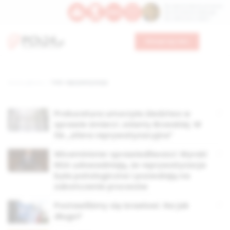
Św. Dominika Guzmana
Św. Emiliana, biskupa
Św. Zefiryna z Malii
Wesprzyj nas
Strona główna
TAG: reprywatyzacja
Prokuratura umorzyła śledztwo w
sprawie śmierci Jolanty Brzeskiej. W
tle „afera reprywatyzacyjna”
Wiceminister sprawiedliwości: Wyroki
NSA udowadniają, że reprywatyzacja
była patologiczna i pozwalają na
zakończenie procesów
Postawiliśmy się Izraelowi. Na jak
długo?