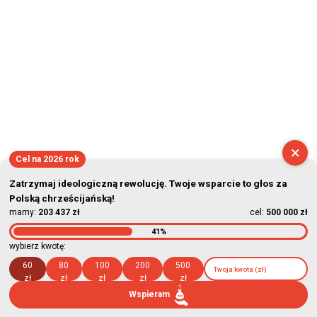
×
Cel na 2026 rok
Zatrzymaj ideologiczną rewolucję. Twoje wsparcie to głos za
Polską chrześcijańską!
mamy:
203 437 zł
cel:
500 000 zł
41%
wybierz kwotę:
60
80
100
200
500
zł
zł
zł
zł
zł
Wspieram