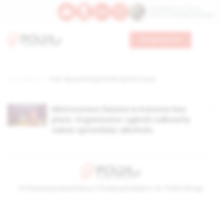
Św. Kajetana z Thieny
Bł. Edmunda Bojanowskiego
Wesprzyj nas
Strona główna
TAG: reprezentacja Polski w piłce nożnej
Mistrzostwa Świata w Katarze bez
piwa. Organizator ogłosił całkowity
zakaz sprzedaży alkoholu
© Stowarzyszenie Kultury Chrześcijańskiej im. ks. Piotra Skargi
2026-08-07 07:02:28