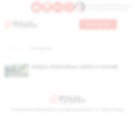
Św. Teresy Benedykty od Krzyża
Św. Kandydy Marii od Jezusa
Wesprzyj nas
Strona główna
TAG: reporter
Kolejny dziennikarz zabity w Somalii
© Stowarzyszenie Kultury Chrześcijańskiej im. ks. Piotra Skargi
2026-08-09 03:55:26