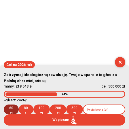
×
Cel na 2026 rok
Zatrzymaj ideologiczną rewolucję. Twoje wsparcie to głos za
Polską chrześcijańską!
mamy:
218 543 zł
cel:
500 000 zł
44%
wybierz kwotę:
60
80
100
200
500
zł
zł
zł
zł
zł
Wspieram