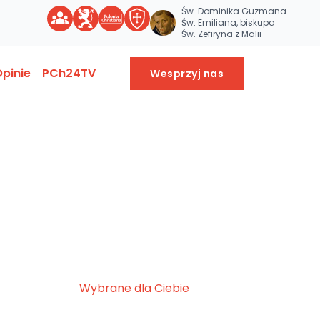
Św. Dominika Guzmana
Św. Emiliana, biskupa
Św. Zefiryna z Malii
pinie
PCh24TV
Wesprzyj nas
Wybrane dla Ciebie