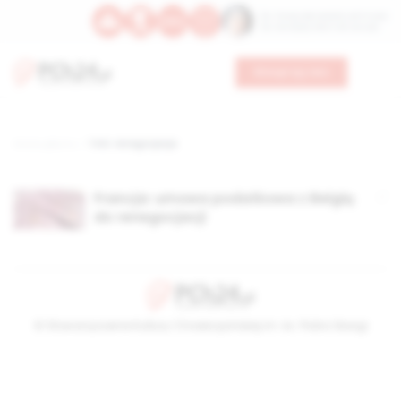
Św. Teresy Benedykty od Krzyża
Św. Kandydy Marii od Jezusa
Wesprzyj nas
Strona główna
TAG: renegocjacja
Francja: umowa podatkowa z Belgią
do renegocjacji
© Stowarzyszenie Kultury Chrześcijańskiej im. ks. Piotra Skargi
2026-08-09 08:17:11