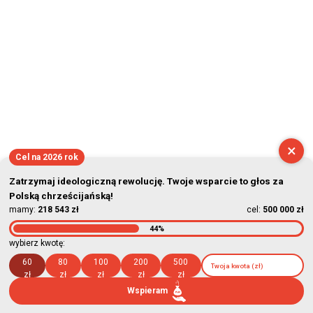
×
Cel na 2026 rok
Zatrzymaj ideologiczną rewolucję. Twoje wsparcie to głos za
Polską chrześcijańską!
mamy:
218 543 zł
cel:
500 000 zł
44%
wybierz kwotę:
60
80
100
200
500
zł
zł
zł
zł
zł
Wspieram