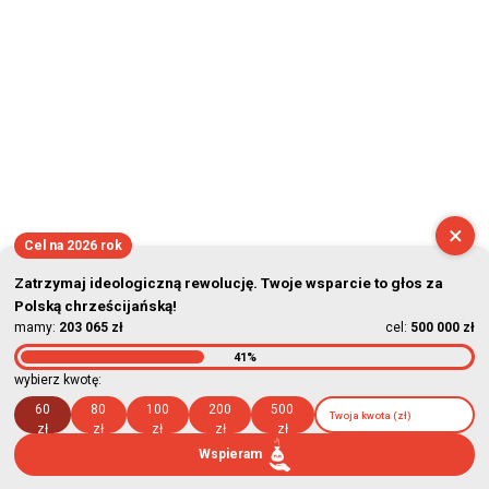
×
Cel na 2026 rok
Zatrzymaj ideologiczną rewolucję. Twoje wsparcie to głos za
Polską chrześcijańską!
mamy:
203 065 zł
cel:
500 000 zł
41%
wybierz kwotę:
60
80
100
200
500
zł
zł
zł
zł
zł
Wspieram