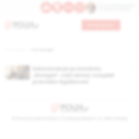
Św. Hormizdasa, papieża
Bł. Oktawiana, biskupa
Wesprzyj nas
Strona główna
TAG: Renegat
Dekonstrukcja po katolicku:
„Renegat”, czyli zdrowy rozsądek
przeciwko legalizmowi
© Stowarzyszenie Kultury Chrześcijańskiej im. ks. Piotra Skargi
2026-08-06 07:10:26