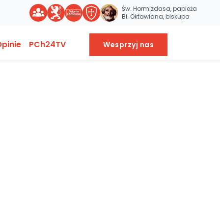
Św. Hormizdasa, papieża
Bł. Oktawiana, biskupa
pinie
PCh24TV
Wesprzyj nas