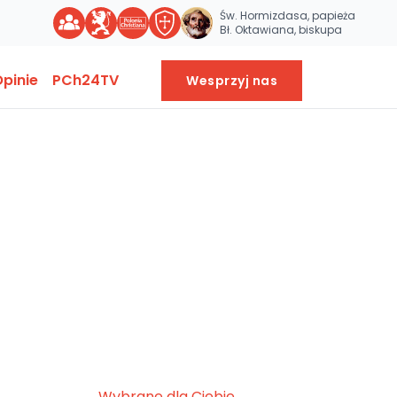
Św. Hormizdasa, papieża
Bł. Oktawiana, biskupa
pinie
PCh24TV
Wesprzyj nas
Wybrane dla Ciebie