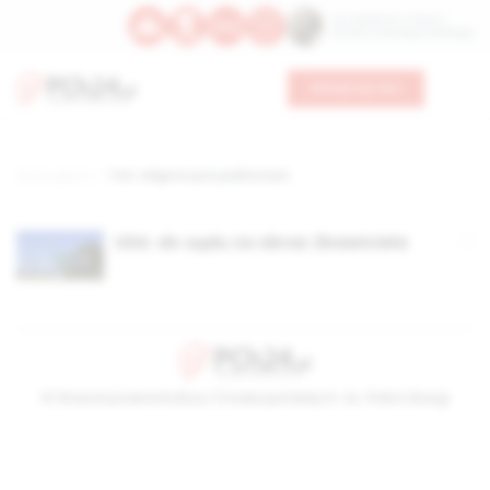
Św. Kajetana z Thieny
Bł. Edmunda Bojanowskiego
Wesprzyj nas
Strona główna
TAG: religia w życiu publicznym
USA: do sądu za obraz Zbawiciela
© Stowarzyszenie Kultury Chrześcijańskiej im. ks. Piotra Skargi
2026-08-07 12:33:54