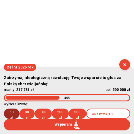
×
Cel na 2026 rok
Zatrzymaj ideologiczną rewolucję. Twoje wsparcie to głos za
Polską chrześcijańską!
mamy:
217 781 zł
cel:
500 000 zł
44%
wybierz kwotę:
60
80
100
200
500
zł
zł
zł
zł
zł
Wspieram