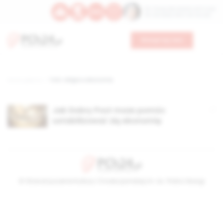
Św. Teresy Benedykty od Krzyża
Św. Kandydy Marii od Jezusa
Wesprzyj nas
Strona główna
TAG: religia a ekonomia
Jak Dobry Post może pomóc
ustabilizować złą ekonomię
© Stowarzyszenie Kultury Chrześcijańskiej im. ks. Piotra Skargi
2026-08-09 10:57:01