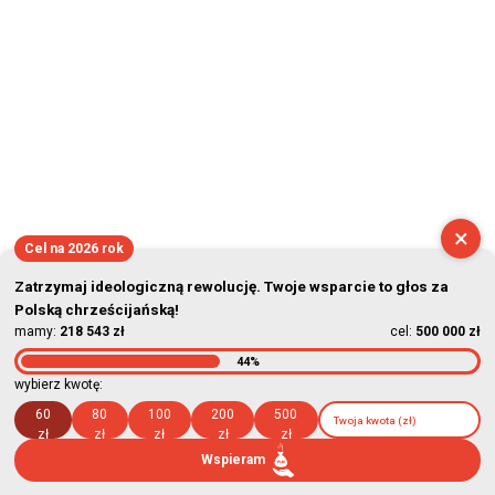
×
Cel na 2026 rok
Zatrzymaj ideologiczną rewolucję. Twoje wsparcie to głos za
Polską chrześcijańską!
mamy:
218 543 zł
cel:
500 000 zł
44%
wybierz kwotę:
60
80
100
200
500
zł
zł
zł
zł
zł
Wspieram