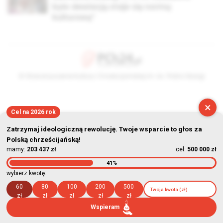
było dewiacją staje się normą
kulturową”
© Stowarzyszenie Kultury Chrześcijańskiej im. ks. Piotra Skargi
2026-08-06 23:29:15
×
Cel na 2026 rok
Zatrzymaj ideologiczną rewolucję. Twoje wsparcie to głos za
Polską chrześcijańską!
mamy:
203 437 zł
cel:
500 000 zł
41%
wybierz kwotę:
60
80
100
200
500
zł
zł
zł
zł
zł
Wspieram