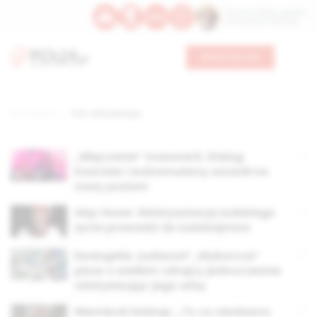
Św. Hormizdasa, papieża
Bł. Oktawiana, biskupa
Wesprzyj nas
Strona główna
TAG: relatywizacja
„Włączanie” masonerii. Dialog
Kościoła i wolnomularzy wszedł na
nowy poziom
Abp Hoser: Relatywizacja ludzkiego
życia prowadzi do ludobójstwa
Ewangelia Judasza? „Wyborcza”
pisze o wielkim zdrajcy jednocześnie
relatywizując jego winę
Niemiecki biskup: „To co niedawno