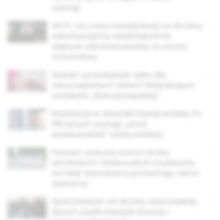
szeregi
WOT: od czasu inwazji Rosji na Ukrainę
odnotowujemy siedmiokrotnie
większe zainteresowanie ze strony
ochotników
Żłobek i przedszkole tylko dla
zaszczepionych dzieci? Niepokojące
ustalenia „Rzeczpospolitej”
Rewolucja w Gwardii Szwajcarskiej. Po
515 latach szeregi „armii
watykańskiej” zasilą kobiety
Poznań: znaczny wzrost liczby
ukraińskich i białoruskich studentów
na UAM. Narodowcy protestują, rektor
tłumaczy
Specminister od obrony terytorialnej.
Resort zasilił miłośnik Kresów i