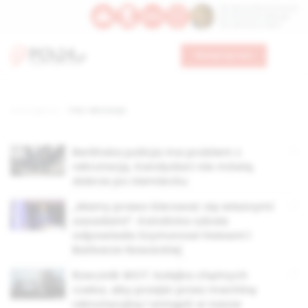
Św. Dominika Guzmana
Św. Emiliana, biskupa
Św. Zefiryna z Malii
Wesprzyj nas
Strona główna
TAG: rekrutacja
Berlińska policja ma problem z
rekrutacją. Kandydaci nie mówią
dobrze po niemiecku
„Mamy prawo kierować się własnymi
zasadami”. Katolicka szkoła
odpowiada Szymonowi Hołowni i
Barbarze Nowackiej
Rzecznik WOT: kolejka chętnych
czeka, aby przejść przez machinę
rekrutacyjną i wstąpić w nasze