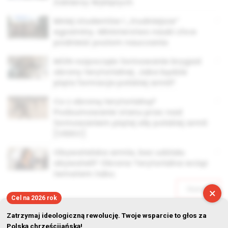
Żołnierzy Wyklętych
Mniej studentów i „trudniejsze”
egzaminy. Ministerstwo nauki chce
podnieść poziom nauczania
MON rozpoczęło formowanie brygad
obrony terytorialnej. Jaka będzie
piąta formacja polskiej armii?
Co z obroną terytorialną?
Podsumowanie stanu prac nad
formowaniem piątej siły polskiej armii
[VIDEO]
Obywatelska armia, bez udziału
obywateli? Obrona Terytorialna wciąż
tematem tabu
Starsze
×
Cel na 2026 rok
Zatrzymaj ideologiczną rewolucję. Twoje wsparcie to głos za
Polską chrześcijańską!