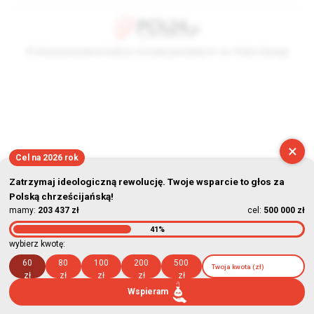
© Stowarzyszenie Kultury Chrześcijańskiej im. ks. Piotra Skargi
2026-08-07 08:00:32
×
Cel na 2026 rok
Zatrzymaj ideologiczną rewolucję. Twoje wsparcie to głos za
Polską chrześcijańską!
mamy:
203 437 zł
cel:
500 000 zł
41%
wybierz kwotę:
60
80
100
200
500
zł
zł
zł
zł
zł
Wspieram