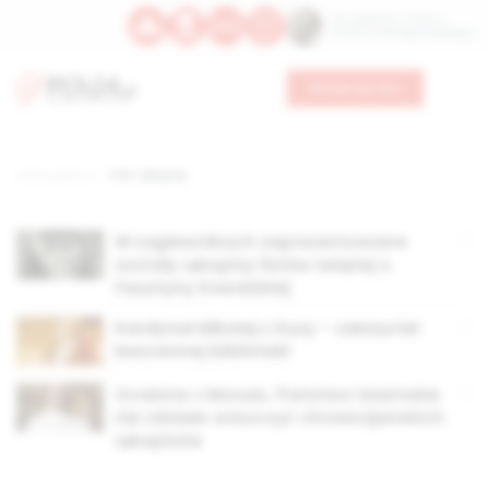
Św. Kajetana z Thieny
Bł. Edmunda Bojanowskiego
Wesprzyj nas
Strona główna
TAG: rękopisy
W Łagiewnikach zaprezentowane
zostały rękopisy listów świętej s.
Faustyny Kowalskiej
Kardynał Mikołaj z Kuzy – założyciel
bezcennej biblioteki
Ocalone z Mosulu. Państwo Islamskie
nie zdołało zniszczyć chrześcijańskich
rękopisów