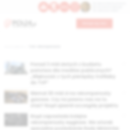
Św. Dominika Guzmana
Św. Emiliana, biskupa
Św. Zefiryna z Malii
Wesprzyj nas
Strona główna
TAG: rekompensata
Ponad 3 mld złotych z budżetu
państwa dla mediów publicznych?
„Większość z tych pieniędzy trafiłaby
do TVP”
Niemal 30 mld zł na rekompensaty
gazowe. Czy na pewno nas na to
stać? Rząd ujawnił szczegóły projektu
Rząd zapowiada kolejne
rekompensaty węglowe. We wtorek
specjalne posiedzenie Rady Ministrów