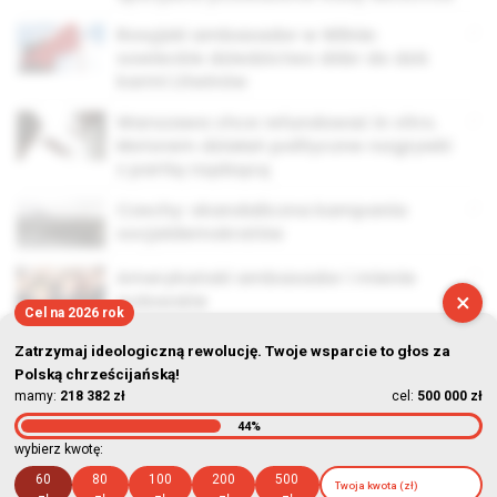
Rosyjski ambasador w Wilnie:
sowieckie dziedzictwo dóbr do dziś
karmi Litwinów
Warszawa chce refundować in vitro.
Motorem działań polityczne rozgrywki
z partią rządzącą
Czechy: skandaliczna kampania
socjaldemokratów
Amerykański ambasador i mienie
×
żydowskie
Cel na 2026 rok
Zatrzymaj ideologiczną rewolucję. Twoje wsparcie to głos za
Polską chrześcijańską!
mamy:
218 382 zł
cel:
500 000 zł
44%
© Stowarzyszenie Kultury Chrześcijańskiej im. ks. Piotra Skargi
wybierz kwotę:
2026-08-08 01:56:55
60
80
100
200
500