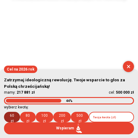
2026-08-07 18:11:54
×
Cel na 2026 rok
Zatrzymaj ideologiczną rewolucję. Twoje wsparcie to głos za
Polską chrześcijańską!
mamy:
217 881 zł
cel:
500 000 zł
44%
wybierz kwotę:
60
80
100
200
500
zł
zł
zł
zł
zł
Wspieram