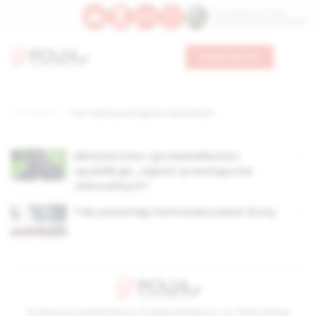
Św. Kajetana z Thieny
Bł. Edmunda Bojanowskiego
Wesprzyj nas
Strona główna
TAG: rejestr przestępców seksualnych
Ministerstwo sprawiedliwości
opublikuje „rejestr przestępców
seksualnych”
Tak powstają homoseksualne ikony
© Stowarzyszenie Kultury Chrześcijańskiej im. ks. Piotra Skargi