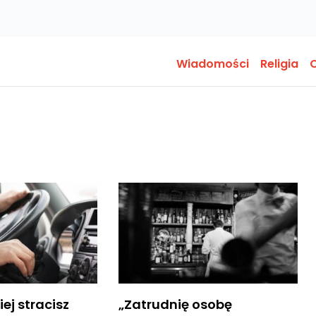
Wiadomości
Religia
O
ej stracisz
„Zatrudnię osobę