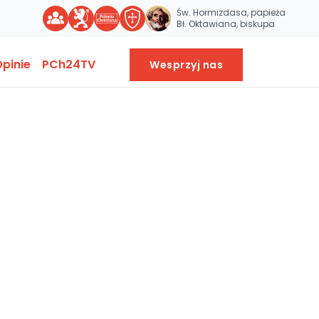
Św. Hormizdasa, papieża
Bł. Oktawiana, biskupa
pinie
PCh24TV
Wesprzyj nas