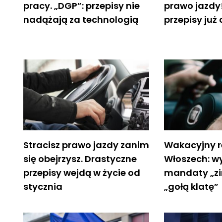
pracy. „DGP”: przepisy nie
prawo jazdy
nadążają za technologią
przepisy już
Stracisz prawo jazdy zanim
Wakacyjny r
się obejrzysz. Drastyczne
Włoszech: w
przepisy wejdą w życie od
mandaty „zim
stycznia
„gołą klatę”