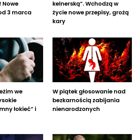
! Nowe
kelnerską”. Wchodzą w
 od 3 marca
życie nowe przepisy, grożą
kary
eżim we
W piątek głosowanie nad
ysokie
bezkarnością zabijania
ny łokieć” i
nienarodzonych