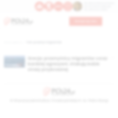
Św. Dominika Guzmana
Św. Emiliana, biskupa
Św. Zefiryna z Malii
Wesprzyj nas
Strona główna
TAG: przemyt migrantów
Grecja: przemytnicy migrantów coraz
bardziej agresywni. Atakują łodzie
straży przybrzeżnej
© Stowarzyszenie Kultury Chrześcijańskiej im. ks. Piotra Skargi
2026-08-08 18:46:09