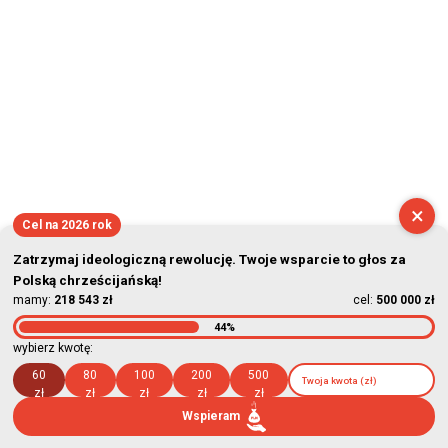
×
Cel na 2026 rok
Zatrzymaj ideologiczną rewolucję. Twoje wsparcie to głos za
Polską chrześcijańską!
mamy:
218 543 zł
cel:
500 000 zł
44%
wybierz kwotę:
60
80
100
200
500
zł
zł
zł
zł
zł
Wspieram