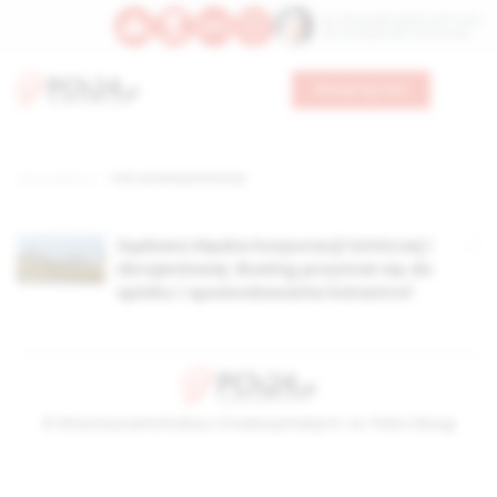
Św. Teresy Benedykty od Krzyża
Św. Kandydy Marii od Jezusa
Wesprzyj nas
Strona główna
TAG: przemysł lotniczy
Sądowa klęska korporacji lotniczej i
zbrojeniowej. Boeing przyznał się do
spisku i spowodowania katastrof
© Stowarzyszenie Kultury Chrześcijańskiej im. ks. Piotra Skargi
2026-08-09 06:40:33