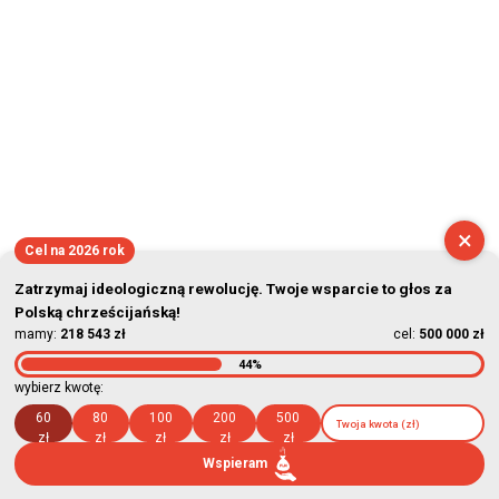
×
Cel na 2026 rok
Zatrzymaj ideologiczną rewolucję. Twoje wsparcie to głos za
Polską chrześcijańską!
mamy:
218 543 zł
cel:
500 000 zł
44%
wybierz kwotę:
60
80
100
200
500
zł
zł
zł
zł
zł
Wspieram