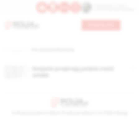
Św. Kajetana z Thieny
Bł. Edmunda Bojanowskiego
Wesprzyj nas
Strona główna
TAG: przemysł alkoholowy
Rosjanie przejmują polskie marki
wódek
© Stowarzyszenie Kultury Chrześcijańskiej im. ks. Piotra Skargi
2026-08-07 05:15:13