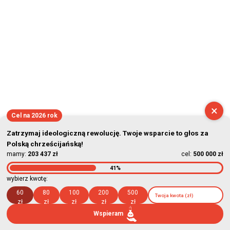
×
Cel na 2026 rok
Zatrzymaj ideologiczną rewolucję. Twoje wsparcie to głos za
Polską chrześcijańską!
mamy:
203 437 zł
cel:
500 000 zł
41%
wybierz kwotę:
60
80
100
200
500
zł
zł
zł
zł
zł
Wspieram