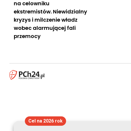
na celowniku
ekstremistów. Niewidzialny
kryzys i milczenie władz
wobec alarmującej fali
przemocy
Cel na 2026 rok