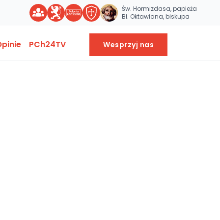
Św. Hormizdasa, papieża
Bł. Oktawiana, biskupa
pinie
PCh24TV
Wesprzyj nas