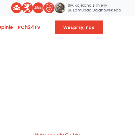
Św. Kajetana z Thieny
Bł. Edmunda Bojanowskiego
pinie
PCh24TV
Wesprzyj nas
Wybrane dla Ciebie