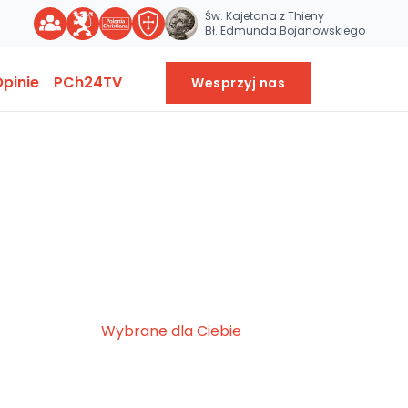
Św. Kajetana z Thieny
Bł. Edmunda Bojanowskiego
pinie
PCh24TV
Wesprzyj nas
Wybrane dla Ciebie