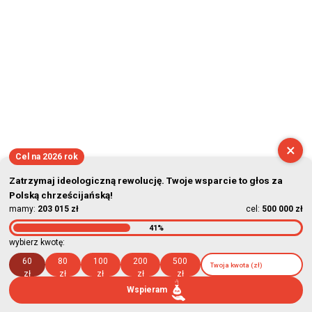
×
Cel na 2026 rok
Zatrzymaj ideologiczną rewolucję. Twoje wsparcie to głos za
Polską chrześcijańską!
mamy:
203 015 zł
cel:
500 000 zł
41%
wybierz kwotę:
60
80
100
200
500
zł
zł
zł
zł
zł
Wspieram