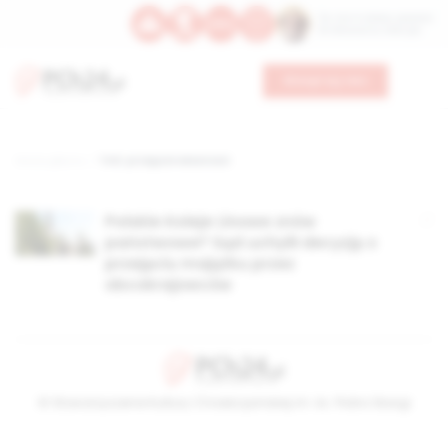
Św. Hormizdasa, papieża
Bł. Oktawiana, biskupa
Wesprzyj nas
Strona główna
TAG: przejęcie własności
Polskie Koleje Linowe znów
państwowe? Sąd uchylił decyzję o
przejęciu majątku przez
obcokrajowców
© Stowarzyszenie Kultury Chrześcijańskiej im. ks. Piotra Skargi
2026-08-06 01:13:51