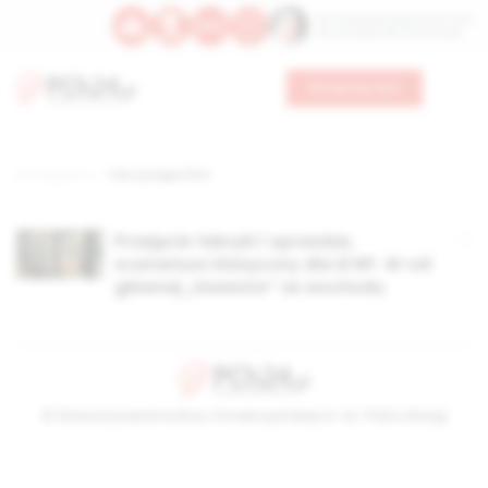
Św. Teresy Benedykty od Krzyża
Św. Kandydy Marii od Jezusa
Wesprzyj nas
Strona główna
TAG: przejęci firm
Przejęcie fabryki i sprzedaż,
scenariusz klasyczny dla III RP. W roli
głównej „inwestor” ze wschodu
© Stowarzyszenie Kultury Chrześcijańskiej im. ks. Piotra Skargi
2026-08-09 01:08:11