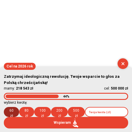
×
Cel na 2026 rok
Zatrzymaj ideologiczną rewolucję. Twoje wsparcie to głos za
Polską chrześcijańską!
mamy:
218 543 zł
cel:
500 000 zł
44%
wybierz kwotę:
60
80
100
200
500
zł
zł
zł
zł
zł
Wspieram