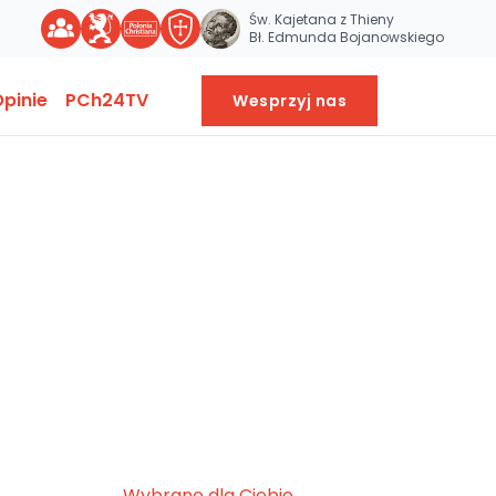
Św. Kajetana z Thieny
Bł. Edmunda Bojanowskiego
pinie
PCh24TV
Wesprzyj nas
Wybrane dla Ciebie