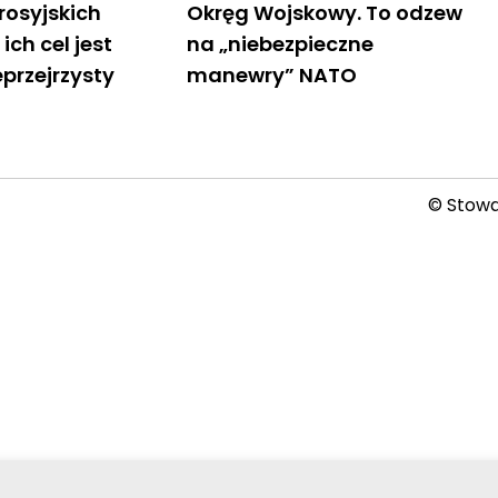
 rosyjskich
Okręg Wojskowy. To odzew
ch cel jest
na „niebezpieczne
eprzejrzysty
manewry” NATO
© Stowar
2026-08-07 