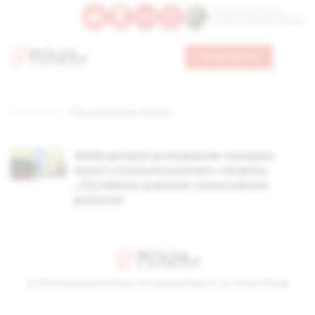
Św. Kajetana z Thieny
Bł. Edmunda Bojanowskiego
Wesprzyj nas
Strona główna
TAG: przedszkole z Wrześni
Wielkopolskie przedszkole oswajało
dzieci z konsumowaniem robaków.
„Chcieliśmy pokazać różnorodność
jedzenia”
© Stowarzyszenie Kultury Chrześcijańskiej im. ks. Piotra Skargi
2026-08-07 20:51:31