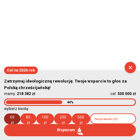
×
Cel na 2026 rok
Zatrzymaj ideologiczną rewolucję. Twoje wsparcie to głos za
Polską chrześcijańską!
mamy:
218 382 zł
cel:
500 000 zł
44%
wybierz kwotę:
60
80
100
200
500
zł
zł
zł
zł
zł
Wspieram