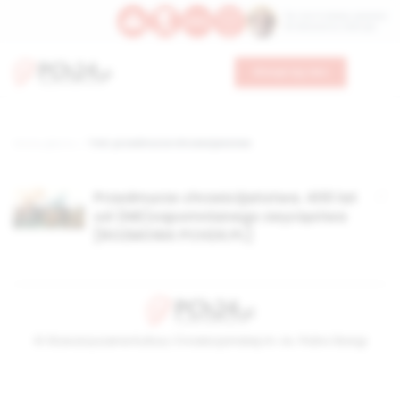
Św. Hormizdasa, papieża
Bł. Oktawiana, biskupa
Wesprzyj nas
Strona główna
TAG: przedmurze chrześcijaństwa
Przedmurze chrześcijaństwa. 400 lat
od (NIE)zapomnianego zwycięstwa
[ROZMOWA PCH24.PL]
© Stowarzyszenie Kultury Chrześcijańskiej im. ks. Piotra Skargi
2026-08-06 07:13:56