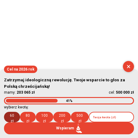
×
Cel na 2026 rok
Zatrzymaj ideologiczną rewolucję. Twoje wsparcie to głos za
Polską chrześcijańską!
mamy:
203 065 zł
cel:
500 000 zł
41%
wybierz kwotę:
60
80
100
200
500
zł
zł
zł
zł
zł
Wspieram