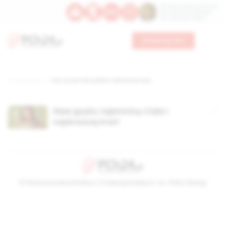
Św. Dominika Guzmana
Św. Emiliana, biskupa
Św. Zefiryna z Malii
Wesprzyj nas
Strona główna
TAG: przed tak wielkim sakramentem
Sław języku tajemnicę Ciała i
najdroższej Krwi!
© Stowarzyszenie Kultury Chrześcijańskiej im. ks. Piotra Skargi
2026-08-08 18:47:21