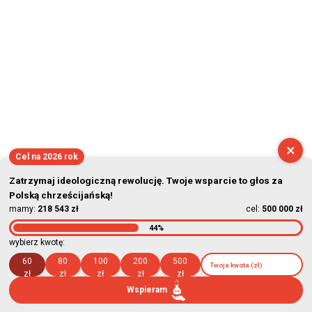
×
Cel na 2026 rok
Zatrzymaj ideologiczną rewolucję. Twoje wsparcie to głos za
Polską chrześcijańską!
mamy:
218 543 zł
cel:
500 000 zł
44%
wybierz kwotę:
60
80
100
200
500
zł
zł
zł
zł
zł
Wspieram