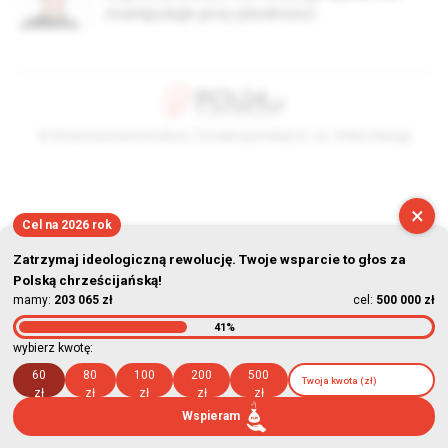
manipuluje przy płodności
© Stowarzyszenie Kultury Chrześcijańskiej im. ks. Piotra Skargi
2026-08-06 09:17:01
×
Cel na 2026 rok
Zatrzymaj ideologiczną rewolucję. Twoje wsparcie to głos za
Polską chrześcijańską!
mamy:
203 065 zł
cel:
500 000 zł
41%
wybierz kwotę:
60
80
100
200
500
zł
zł
zł
zł
zł
Wspieram