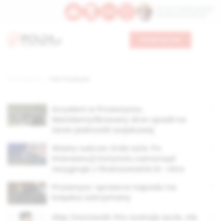
Św. Hormizdasa, papieża
Bł. Oktawiana, biskupa
Wesprzyj nas
Strona główna
TAG: Przasnysz
Incydent w Przasnyszu.
Niezidentyfikowany dron spadł na
teren jednostki wojskowej
Ważny sukces Ordo Iuris: Po
interwencji instytutu samorząd
rezygnuje z finansowania in- vitro
Przasnysz: sprawca napadu na
księdza zatrzymany
Abp Ozorowski: kto szanuje życie, nie